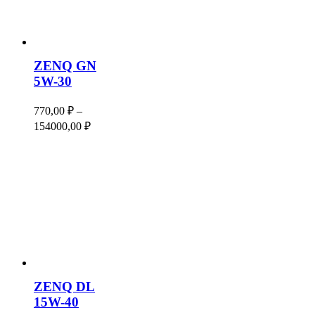
ZENQ GN
5W-30
770,00
₽
–
Диапазон
154000,00
₽
цен:
770,00 ₽
–
154000,00 ₽
ZENQ DL
15W-40