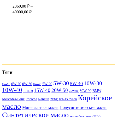
2360,00
₽
–
Диапазон
40000,00
₽
цен:
2360,00 ₽
–
40000,00 ₽
Теги
5W-30
10W-30
5W-40
0W-20
0W-30
5W-20
0W-16
0W-40
10W-40
15W-40
20W-50
80W-90
BMW
10W-50
75W-90
Корейское
Mercedes-Benz
Porsche
Renault
ZENQ GX-A5 5W-30
масло
Минеральные масла
Полусинтетические масла
Синтетическое масло
евро
автомобили люкс