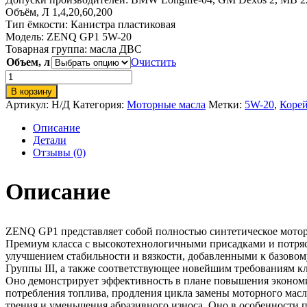
Объём, Л 1,4,20,60,200
Тип ёмкости:
Канистра пластиковая
Модель: ZENQ GP1 5W-20
Товарная группа:
масла ДВС
Объем, л
Очистить
Количество
товара
В корзину
ZENQ
Артикул:
Н/Д
Категория:
Моторные масла
Метки:
5W-20
,
Корей
GP1
5W-
Описание
20
Детали
Отзывы (0)
Описание
ZENQ GP1 представляет собой полностью синтетическое мото
Премиум класса с высокотехнологичными присадками и потр
улучшением стабильности и вязкости, добавленными к базовом
Группы III, а также соответствующее новейшим требованиям кл
Оно демонстрирует эффективность в плане повышения эконом
потребления топлива, продления цикла замены моторного масл
трения и уменьшения абразивного износа. Оно в особенности 