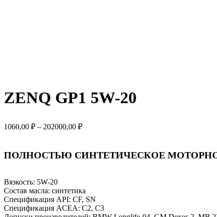
ZENQ GP1 5W-20
Диапазон
1060,00
₽
–
202000,00
₽
цен:
1060,00 ₽
–
ПОЛНОСТЬЮ СИНТЕТИЧЕСКОЕ МОТОРН
202000,00 ₽
Вязкость: 5W-20
Состав масла:
синтетика
Спецификация API:
CF, SN
Спецификация ACEA:
C2, C3
Допуски производителей:
BMW Longlife-04, GM Dexos 2, MB 22