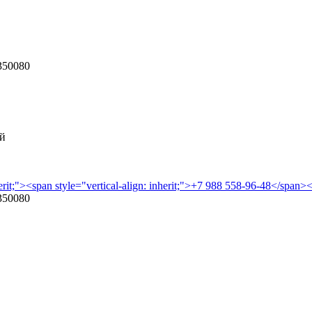
350080
ой
herit;"><span style="vertical-align: inherit;">+7 988 558-96-48</span>
350080