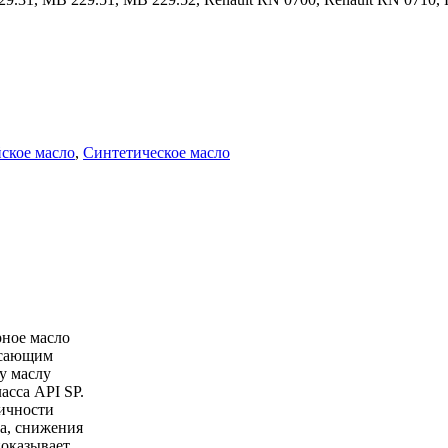
ское масло
,
Синтетическое масло
рное масло
ясающим
у маслу
асса API SP.
ичности
а, снижения
показывает