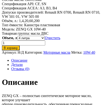
Спецификация API:
CF, SN
Спецификация ACEA:
A3, B3, B4
Допуски производителей:
Renault RN 0700, Renault RN 0710,
VW 501 01, VW 505 00
Объём, л.: 1,4,20,60,200
Тип ёмкости:
Канистра пластиковая
Модель: ZENQ GX 10W-40
Товарная группа:
масла ДВС
Объем, л
Очистить
Количество
товара
В корзину
ZENQ
Артикул:
Н/Д
Категория:
Моторные масла
Метка:
10W-40
GX
10W-
Описание
40
Детали
Отзывы (0)
Описание
ZENQ GX – полностью синтетическое моторное масло,
которое улучшает
общую производительность, обеспечивая превосходные