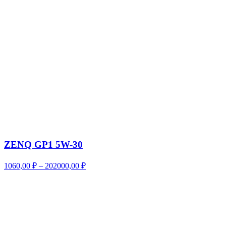
202000,00 ₽
ZENQ GP1 5W-30
Диапазон
1060,00
₽
–
202000,00
₽
цен:
1060,00 ₽
–
202000,00 ₽