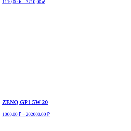
Диапазон
1110,00
₽
–
3710,00
₽
цен:
1110,00 ₽
–
3710,00 ₽
ZENQ GP1 5W-20
Диапазон
1060,00
₽
–
202000,00
₽
цен:
1060,00 ₽
–