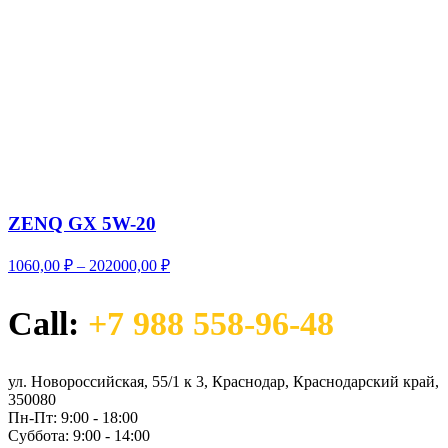
ZENQ GX 5W-20
Диапазон
1060,00
₽
–
202000,00
₽
цен:
1060,00 ₽
Call:
+7 988 558-96-48
–
202000,00 ₽
ул. Новороссийская, 55/1 к 3, Краснодар, Краснодарский край,
350080
Пн-Пт:
9:00 - 18:00
Суббота:
9:00 - 14:00