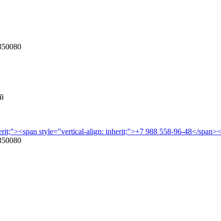
350080
ой
herit;"><span style="vertical-align: inherit;">+7 988 558-96-48</span>
350080