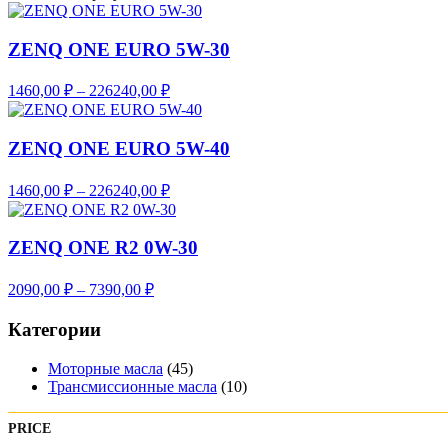
ZENQ ONE EURO 5W-30
Диапазон
1460,00
₽
–
226240,00
₽
цен:
1460,00 ₽
–
ZENQ ONE EURO 5W-40
226240,00 ₽
Диапазон
1460,00
₽
–
226240,00
₽
цен:
1460,00 ₽
–
ZENQ ONE R2 0W-30
226240,00 ₽
Диапазон
2090,00
₽
–
7390,00
₽
цен:
2090,00 ₽
Категории
–
7390,00 ₽
Моторные масла
(45)
Трансмиссионные масла
(10)
PRICE