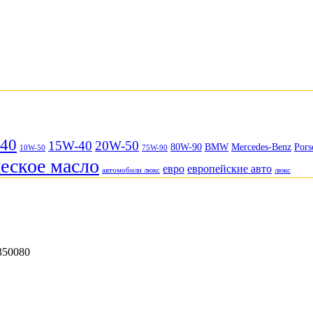
40
15W-40
20W-50
80W-90
BMW
Mercedes-Benz
Pors
10W-50
75W-90
еское масло
евро
европейские авто
автомобили люкс
люкс
350080