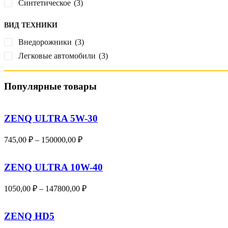
Синтетическое
(3)
ВИД ТЕХНИКИ
Внедорожники
(3)
Легковые автомобили
(3)
Популярные товары
ZENQ ULTRA 5W-30
Диапазон
745,00
₽
–
150000,00
₽
цен:
745,00 ₽
ZENQ ULTRA 10W-40
–
150000,00 ₽
Диапазон
1050,00
₽
–
147800,00
₽
цен:
1050,00 ₽
ZENQ HD5
–
147800,00 ₽