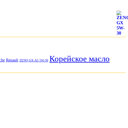
Корейское масло
che
Renault
ZENQ GX-A5 5W-30