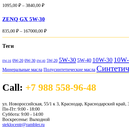
Диапазон
1095,00
₽
–
3840,00
₽
цен:
1095,00 ₽
ZENQ GX 5W-30
–
3840,00 ₽
Диапазон
835,00
₽
–
167000,00
₽
цен:
835,00 ₽
Теги
–
167000,00 ₽
10W-
5W-30
10W-30
5W-40
0W-20
0W-30
5W-20
0W-16
0W-40
Синтетич
Минеральные масла
Полусинтетические масла
Call:
+7 988 558-96-48
ул. Новороссийская, 55/1 к 3, Краснодар, Краснодарский край, 
Пн-Пт:
9:00 - 18:00
Суббота:
9:00 - 14:00
Воскресенье:
Выходной
steklocentr@rambler.ru