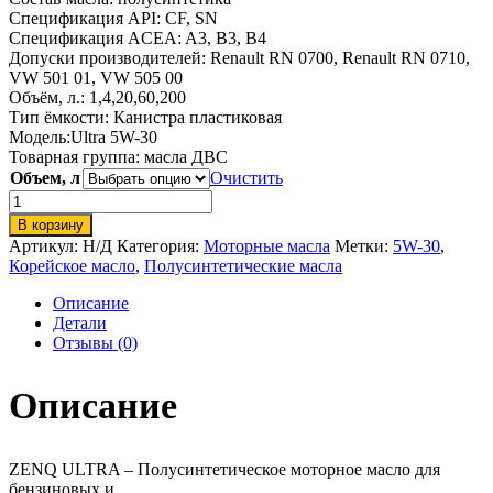
Спецификация API:
CF, SN
Спецификация ACEA:
A3, B3, B4
Допуски производителей:
Renault RN 0700, Renault RN 0710,
VW 501 01, VW 505 00
Объём, л.: 1,4,20,60,200
Тип ёмкости:
Канистра пластиковая
Модель:
Ultra 5W-30
Товарная группа:
масла ДВС
Объем, л
Очистить
Количество
товара
В корзину
ZENQ
Артикул:
Н/Д
Категория:
Моторные масла
Метки:
5W-30
,
ULTRA
Корейское масло
,
Полусинтетические масла
5W-
30
Описание
Детали
Отзывы (0)
Описание
ZENQ ULTRA – Полусинтетическое моторное масло для
бензиновых и