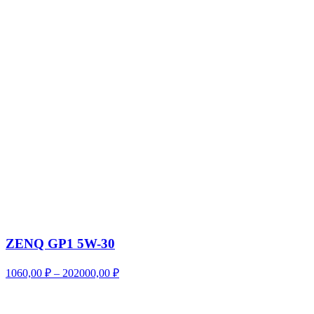
ZENQ GP1 5W-30
Диапазон
1060,00
₽
–
202000,00
₽
цен:
1060,00 ₽
–