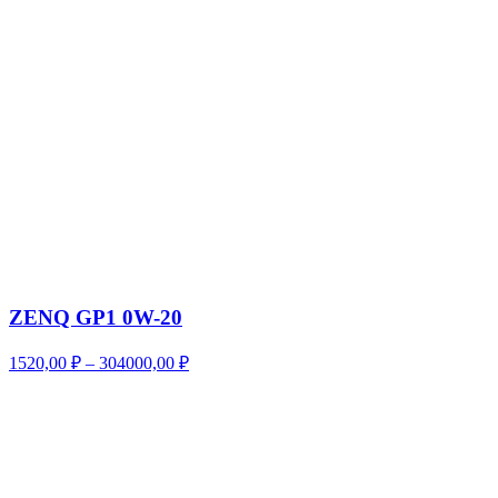
202000,00 ₽
ZENQ GP1 0W-20
Диапазон
1520,00
₽
–
304000,00
₽
цен:
1520,00 ₽
–
304000,00 ₽