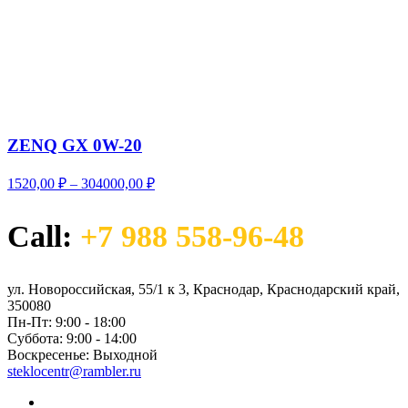
ZENQ GX 0W-20
Диапазон
1520,00
₽
–
304000,00
₽
цен:
1520,00 ₽
Call:
+7 988 558-96-48
–
304000,00 ₽
ул. Новороссийская, 55/1 к 3, Краснодар, Краснодарский край,
350080
Пн-Пт:
9:00 - 18:00
Суббота:
9:00 - 14:00
Воскресенье:
Выходной
steklocentr@rambler.ru