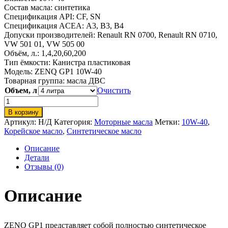
Состав масла:
синтетика
Спецификация API:
CF, SN
Спецификация ACEA:
A3, B3, B4
Допуски производителей:
Renault RN 0700, Renault RN 0710,
VW 501 01, VW 505 00
Объём, л.: 1,4,20,60,200
Тип ёмкости:
Канистра пластиковая
Модель: ZENQ GP1 10W-40
Товарная группа:
масла ДВС
Объем, л
Очистить
Количество
товара
В корзину
ZENQ
Артикул:
Н/Д
Категория:
Моторные масла
Метки:
10W-40
,
GP1
Корейское масло
,
Синтетическое масло
10W-
40
Описание
Детали
Отзывы (0)
Описание
ZENQ GP1 представляет собой полностью синтетическое