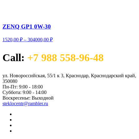
ZENQ GP1 0W-30
Диапазон
1520,00
₽
–
304000,00
₽
цен:
1520,00 ₽
Call:
+7 988 558-96-48
–
304000,00 ₽
ул. Новороссийская, 55/1 к 3, Краснодар, Краснодарский край,
350080
Пн-Пт:
9:00 - 18:00
Суббота:
9:00 - 14:00
Воскресенье:
Выходной
steklocentr@rambler.ru