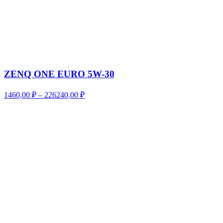
ZENQ ONE EURO 5W-30
Диапазон
1460,00
₽
–
226240,00
₽
цен:
1460,00 ₽
–
226240,00 ₽