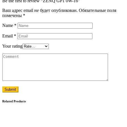
Be the first to review “ZENQ GP1 0W-16”
Ваш адрес email не будет опубликован.
Обязательные поля
помечены
*
Name
*
Email
*
Your rating
Submit
Related Products