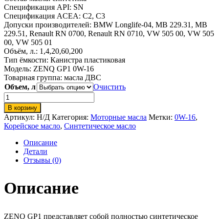
Спецификация API:
SN
Спецификация ACEA:
C2, C3
Допуски производителей:
BMW Longlife-04, MB 229.31, MB
229.51, Renault RN 0700, Renault RN 0710, VW 505 00, VW 505
00, VW 505 01
Объём, л.: 1,4,20,60,200
Тип ёмкости:
Канистра пластиковая
Модель: ZENQ GP1 0W-16
Товарная группа:
масла ДВС
Объем, л
Очистить
Количество
товара
В корзину
ZENQ
Артикул:
Н/Д
Категория:
Моторные масла
Метки:
0W-16
,
GP1
Корейское масло
,
Синтетическое масло
0W-
16
Описание
Детали
Отзывы (0)
Описание
ZENQ GP1 представляет собой полностью синтетическое