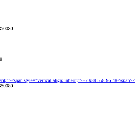
350080
ой
herit;"><span style="vertical-align: inherit;">+7 988 558-96-48</span>
350080