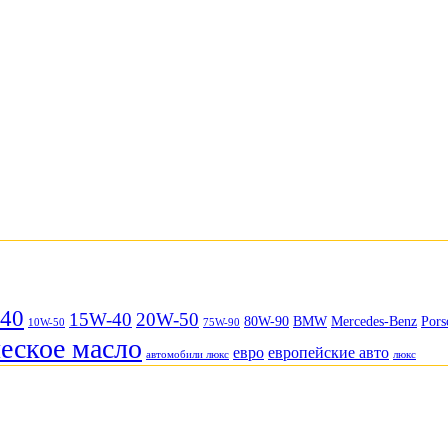
40
15W-40
20W-50
80W-90
BMW
Mercedes-Benz
Pors
10W-50
75W-90
еское масло
евро
европейские авто
автомобили люкс
люкс