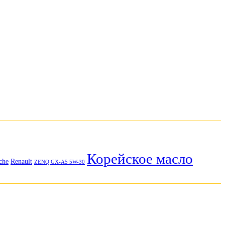
Корейское масло
che
Renault
ZENQ GX-A5 5W-30