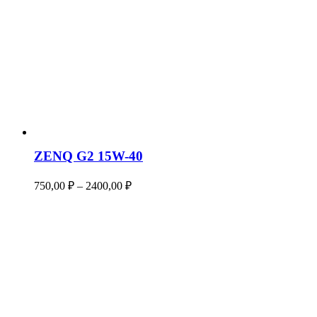
–
150000,00 ₽
ZENQ G2 15W-40
Диапазон
750,00
₽
–
2400,00
₽
цен:
750,00 ₽
–
2400,00 ₽