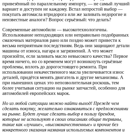
привезённый по параллельному импорту, — не самый лучший
вариант и доступен не каждому. Встал непростой выбор —
покупать автомасла втридорога или же заливать недорогие и
неизвестные аналоги? Вопрос серьёзный: что делать?
Современные автомобили — высокотехнологичны.
Использование неподходящих или неправильно подобранных
смазочных материалов рано или поздно может привести к
весьма неприятным последствиям. Ведь они защищают детали
машины от износа, нагара и загрязнений. А что может
произойти, если заливать масло невысокого качества? Первое
время ничего, но со временем могут возникнуть серьёзные
проблемы, вплоть до дорогостоящего ремонта. При
использовании некачественного масла увеличивается износ
деталей, придётся менять двигатель и другие механизмы. А
при нынешних ценах это непозволительная роскошь, тем
более учитывая ситуацию на рынке запчастей, особенно для
автомобилей европейских марок.
Но из любой ситуации можно найти выход! Прежде чем
сделать покупку, желательно ознакомиться с предложениями
на рынке. Будет лучше сделать выбор в пользу брендов,
которые не используют в своих описаниях общие термины,
такие как «лучшие», «высококачественные» и прочие без
конкретного указания названия используемых компонентов и