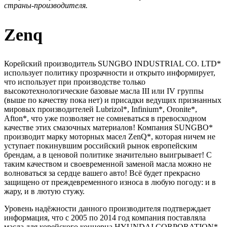
страны-производителя.
Zenq
Корейский производитель SUNGBO INDUSTRIAL CO. LTD*
использует политику прозрачности и открыто информирует,
что использует при производстве только
высокотехнологические базовые масла III или IV группы
(выше по качеству пока нет) и присадки ведущих признанных
мировых производителей Lubrizol*, Infinium*, Oronite*,
Afton*, что уже позволяет не сомневаться в превосходном
качестве этих смазочных материалов! Компания SUNGBO*
производит марку моторных масел ZenQ*, которая ничем не
уступает покинувшим российский рынок европейским
брендам, а в ценовой политике значительно выигрывает! С
таким качеством и своевременной заменой масла можно не
волноваться за сердце вашего авто! Всё будет прекрасно
защищено от преждевременного износа в любую погоду: и в
жару, и в лютую стужу.
Уровень надёжности данного производителя подтверждает
информация, что с 2005 по 2014 год компания поставляла
масла для корейского концерна HYUNDAI CORPORATION*,