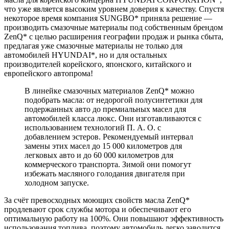
что уже является высоким уровнем доверия к качеству. Спустя
некоторое время компания SUNGBO* приняла решение —
производить смазочные материалы под собственным брендом
ZenQ* с целью расширения географии продаж и рынка сбыта,
предлагая уже смазочные материалы не только для
автомобилей HYUNDAI*, но и для остальных
производителей корейского, японского, китайского и
европейского автопрома!
В линейке смазочных материалов ZenQ* можно
подобрать масла: от недорогой полусинтетики для
подержанных авто до премиальных масел для
автомобилей класса люкс. Они изготавливаются с
использованием технологий П. А. О. с
добавлением эстеров. Рекомендуемый интервал
замены этих масел до 15 000 километров для
легковых авто и до 60 000 километров для
коммерческого транспорта. Зимой они помогут
избежать масляного голодания двигателя при
холодном запуске.
За счёт превосходных моющих свойств масла ZenQ*
продлевают срок службы мотора и обеспечивают его
оптимальную работу на 100%. Они повышают эффективность
использования топлива, поэтому автомобиль легко заводится