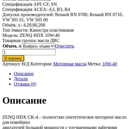
Спецификация API:
CF, SN
Спецификация ACEA:
A3, B3, B4
Допуски производителей:
Renault RN 0700, Renault RN 0710,
VW 501 01, VW 505 00
Объём, л.: 4,20,60,200
Тип ёмкости:
Канистра пластиковая
Модель: ZENQ HDX 10W-40
Товарная группа:
масла ДВС
Объем, л
Очистить
Количество
товара
В корзину
ZENQ
Артикул:
Н/Д
Категория:
Моторные масла
Метка:
10W-40
HDX
10W-
Описание
40
Детали
Отзывы (0)
Описание
ZENQ HDX CK-4 – полностью синтетическое моторное масло
для новейших
двигателей большой мощности с улучшенными рабочими