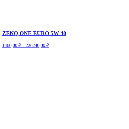
ZENQ ONE EURO 5W-40
Диапазон
1460,00
₽
–
226240,00
₽
цен:
1460,00 ₽
–
226240,00 ₽