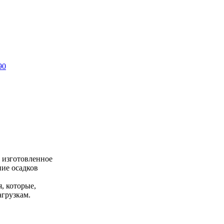
90
 изготовленное
ние осадков
, которые,
агрузкам.