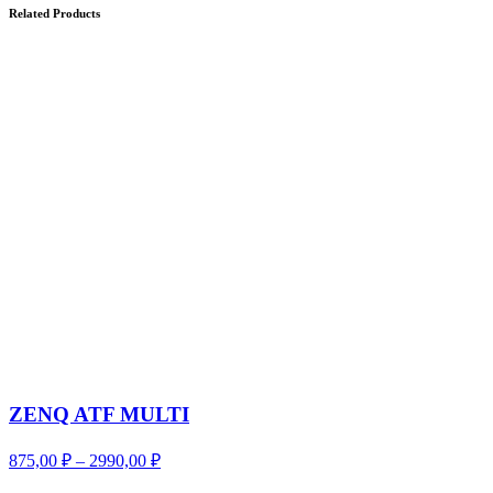
Related Products
ZENQ ATF MULTI
Диапазон
875,00
₽
–
2990,00
₽
цен: