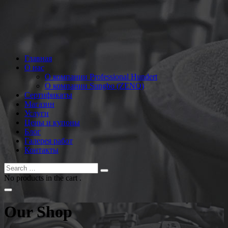
Главная
О нас
О компании Professional Hundert
О компании Sungbo (ZENQ)
Сертификаты
Магазин
Услуги
Цены и купоны
Блог
Галерея работ
Контакты
No products in the cart .
Our Shop