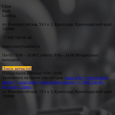
Close
Back
Loading
ул. Новороссийская, 55/1 к 3, Краснодар, Краснодарский край,
350080
+7 988 558-96-48
steklocentr@rambler.ru
Пн-Пт: 9:00 – 18:00 Суббота:
9:00 – 14:00 Воскресенье:
выходной
Поиск запчастей
Понедельник-пятница: 9
:00–18:00.
Запишитесь на прием уже сегодня
<span style="vertical-align:
inherit;"><span style="vertical-align: inherit;">+7 988 558-96-
48</span></span>
ул. Новороссийская, 55/1 к 3, Краснодар, Краснодарский край,
350080